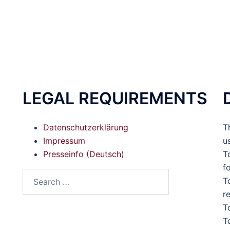
LEGAL REQUIREMENTS
Datenschutzerklärung
T
Impressum
u
Presseinfo (Deutsch)
T
f
T
r
T
T